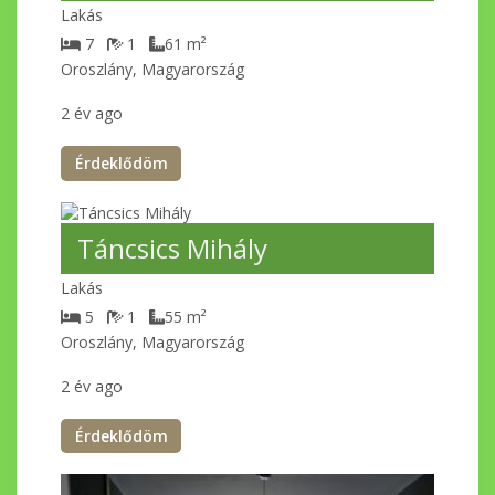
Lakás
7
1
61
m²
Oroszlány, Magyarország
2 év ago
Érdeklődöm
Táncsics Mihály
Lakás
5
1
55
m²
Oroszlány, Magyarország
2 év ago
Érdeklődöm