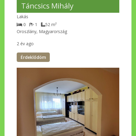
Táncsics Mihály
Lakás
0
1
52
m²
Oroszlány, Magyarország
2 év ago
Érdeklődöm