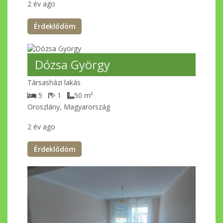
2 év ago
Érdeklődöm
Dózsa György
Társasházi lakás
5
1
50
m²
Oroszlány, Magyarország
2 év ago
Érdeklődöm