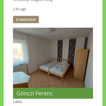
2 év ago
Érdeklődöm
Gönczi Ferenc
Lakás