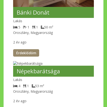
Bánki Donát
Lakás
5
1
1
50
m²
Oroszlány, Magyarország
2 év ago
Érdeklődöm
Népekbarátsága
Lakás
4
1
53
m²
Oroszlány, Magyarország
2 év ago