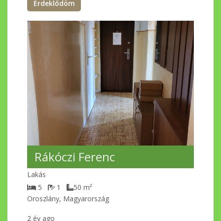
Érdeklődöm
Rákóczi Ferenc
Lakás
5
1
50
m²
Oroszlány, Magyarország
2 év ago