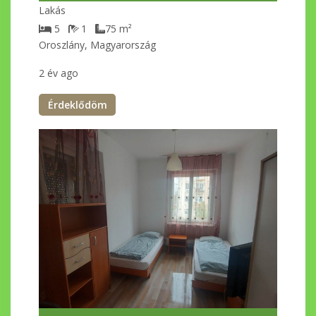
Lakás
5
1
75
m²
Oroszlány, Magyarország
2 év ago
Érdeklődöm