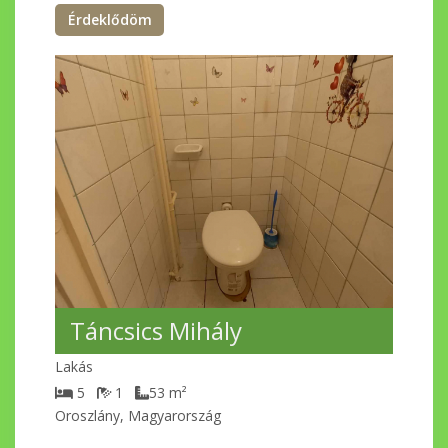
Érdeklődöm
Táncsics Mihály
Lakás
5
1
53
m²
Oroszlány, Magyarország