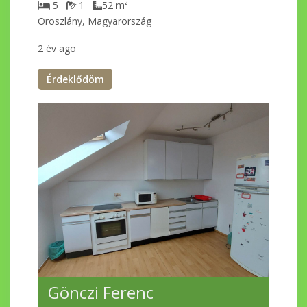
5
1
52
m²
Oroszlány, Magyarország
2 év ago
Érdeklődöm
Gönczi Ferenc