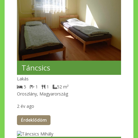
Táncsics
Lakás
5
1
1
52
m²
Oroszlány, Magyarország
2 év ago
Érdeklődöm