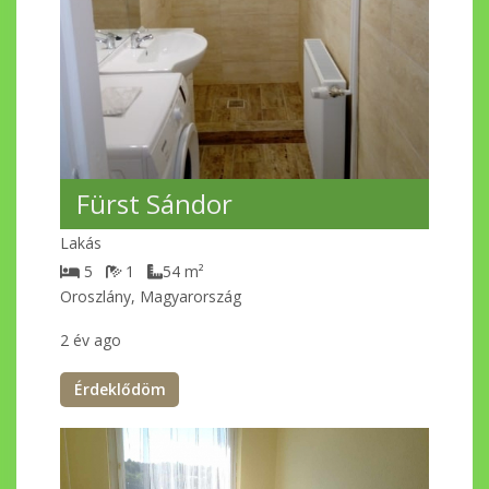
Fürst Sándor
Lakás
5
1
54
m²
Oroszlány, Magyarország
2 év ago
Érdeklődöm