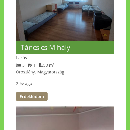
Táncsics Mihály
Lakás
5
1
53
m²
Oroszlány, Magyarország
2 év ago
Érdeklődöm