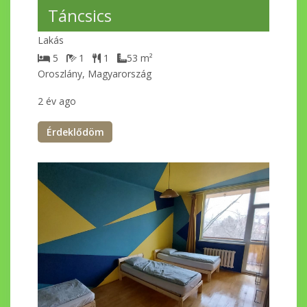
Táncsics
Lakás
5
1
1
53
m²
Oroszlány, Magyarország
2 év ago
Érdeklődöm
Kiemelt