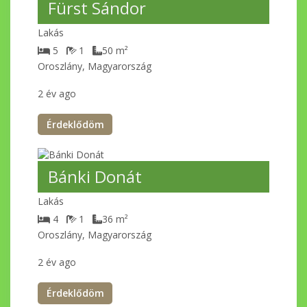
Fürst Sándor
Lakás
5
1
50
m²
Oroszlány, Magyarország
2 év ago
Érdeklődöm
Bánki Donát
Lakás
4
1
36
m²
Oroszlány, Magyarország
2 év ago
Érdeklődöm