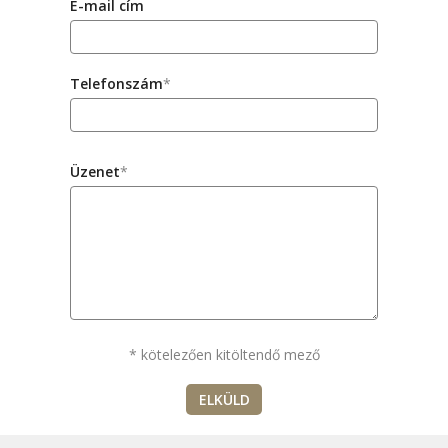
E-mail cím
Telefonszám
*
Üzenet
*
* kötelezően kitöltendő mező
ELKÜLD