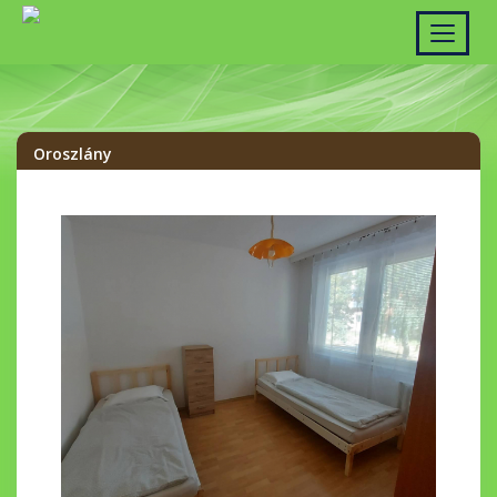
Kinyit
Oroszlány
Kiemelt