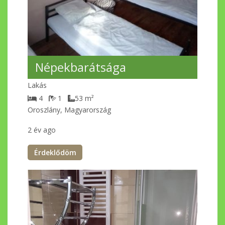
Népekbarátsága
Lakás
4
1
53
m²
Oroszlány, Magyarország
2 év ago
Érdeklődöm