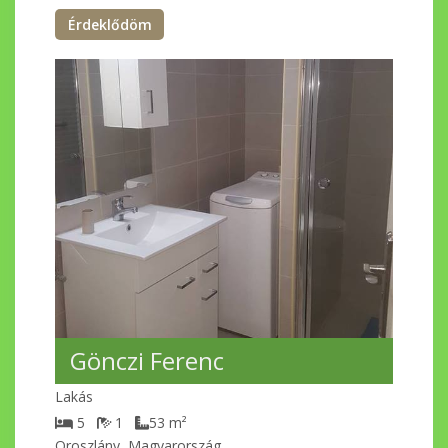
Érdeklődöm
Gönczi Ferenc
Lakás
5
1
53
m²
Oroszlány, Magyarország