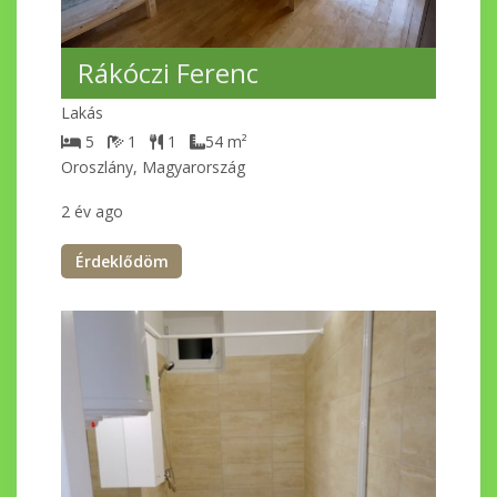
Rákóczi Ferenc
Lakás
5
1
1
54
m²
Oroszlány, Magyarország
2 év ago
Érdeklődöm
Kiemelt