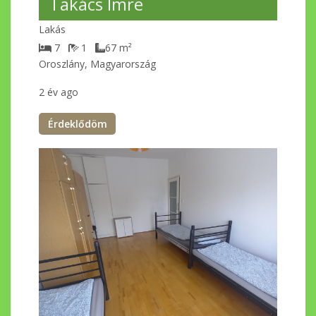
Takács Imre
Lakás
7
1
67
m²
Oroszlány, Magyarország
2 év ago
Érdeklődöm