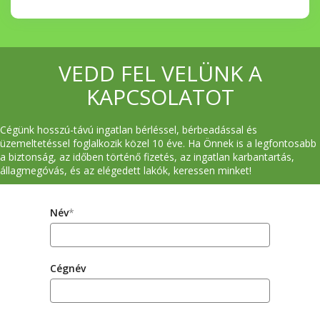
VEDD FEL VELÜNK A
KAPCSOLATOT
Cégünk hosszú-távú ingatlan bérléssel, bérbeadással és
üzemeltetéssel foglalkozik közel 10 éve. Ha Önnek is a legfontosabb
a biztonság, az időben történő fizetés, az ingatlan karbantartás,
állagmegóvás, és az elégedett lakók, keressen minket!
Név
*
Cégnév