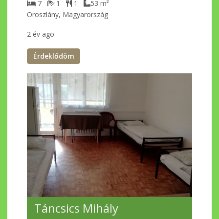
7
1
1
53
m²
Oroszlány, Magyarország
2 év ago
Érdeklődöm
Táncsics Mihály