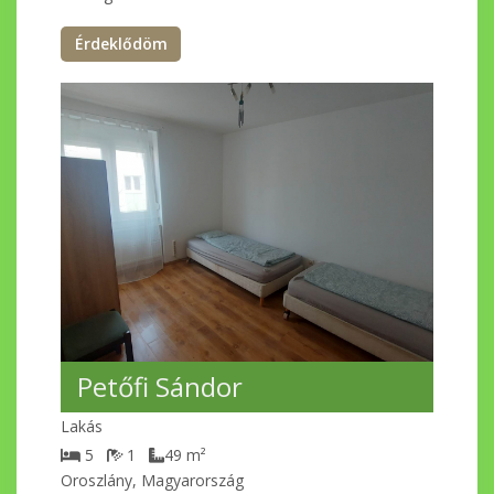
Érdeklődöm
Petőfi Sándor
Lakás
5
1
49
m²
Oroszlány, Magyarország