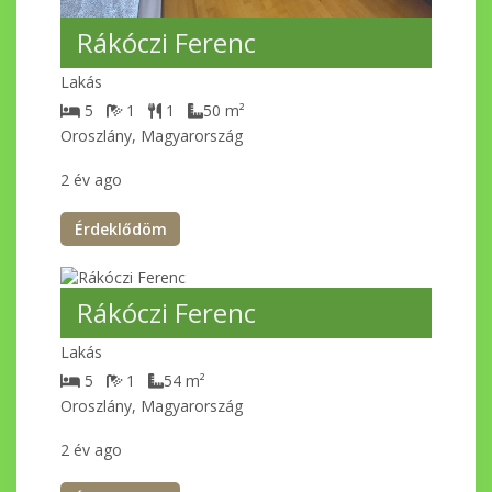
Rákóczi Ferenc
Lakás
5
1
1
50
m²
Oroszlány, Magyarország
2 év ago
Érdeklődöm
Rákóczi Ferenc
Lakás
5
1
54
m²
Oroszlány, Magyarország
2 év ago