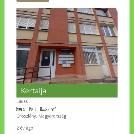
Kertalja
Lakás
5
1
57
m²
Oroszlány, Magyarország
2 év ago