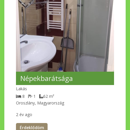
Népekbarátsága
Lakás
8
1
62
m²
Oroszlány, Magyarország
2 év ago
Érdeklődöm